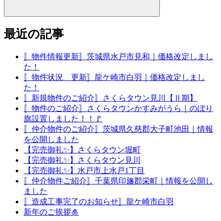
最近の記事
〚物件情報更新〛茨城県水戸市見和｜価格改定しまし
た！
〚物件状況 更新〛龍ケ崎市白羽｜価格改定しまし
た！
〚新規物件のご紹介〛さくらタウン見川【Ⅱ期】
〚物件のご紹介〛さくらタウンかすみがうら｜のぼり
旗設置しました！！🚩
〚仲介物件のご紹介〛茨城県久慈郡大子町池田｜情報
を公開しました
【完売御礼✨】さくらタウン堀町
【完売御礼✨】さくらタウン見川
【完売御礼✨】水戸市上水戸1丁目
〚仲介物件ご紹介〛千葉県印旛郡栄町｜情報を公開し
ました
〚造成工事完了のお知らせ〛龍ケ崎市白羽
新年のご挨拶🎍