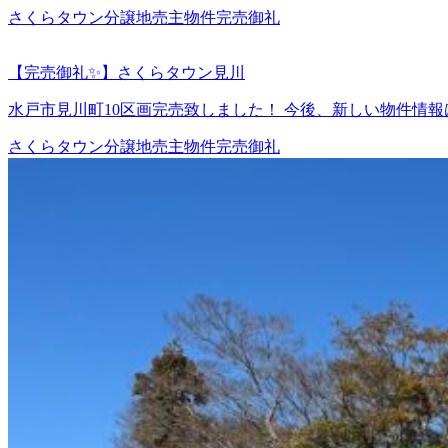
さくらタウン
分譲地
売主物件
完売御礼
【完売御礼✨】さくらタウン見川
水戸市見川町10区画完売致しました！ 今後、新しい物件情報は
さくらタウン
分譲地
売主物件
完売御礼