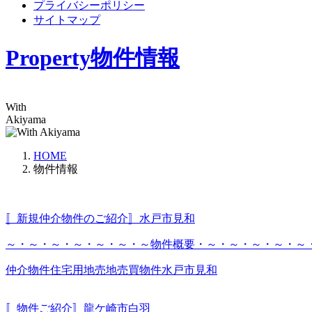
プライバシーポリシー
サイトマップ
Property
物件情報
With
Akiyama
HOME
物件情報
〚新規仲介物件のご紹介〛水戸市見和
～・～・～・～・～・～・～物件概要・～・～・～・～・～・～
仲介物件
住宅用地
売地
売買物件
水戸市
見和
〚物件ご紹介〛龍ケ崎市白羽