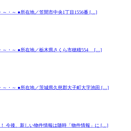
～ ●所在地／笠間市中央1丁目1556番 […]
・～ ●所在地／栃木県さくら市穂積554 […]
・～ ●所在地／茨城県久慈郡大子町大字池田 […]
 今後、新しい物件情報は随時「物件情報」に […]