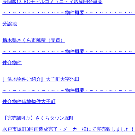
笠間版CCRCモデルコミュニティ形成開発事業
～・～・～・～・～・～・～物件概要・～・～・～・～・～・～・
分譲地
栃木県さくら市穂積（売買）
～・～・～・～・～・～・～物件概要・～・～・～・～・～・～
仲介物件
〚借地物件ご紹介〛大子町大字池田
～・～・～・～・～・～・～物件概要・～・～・～・～・～・～
仲介物件
借地物件
大子町
【完売御礼✨】さくらタウン堀町
水戸市堀町3区画造成完了・メーカー様にて完売致しました！！