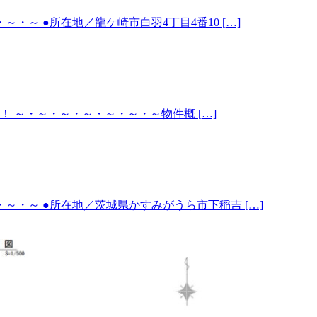
～ ●所在地／龍ケ崎市白羽4丁目4番10 […]
！！ ～・～・～・～・～・～・～物件概 […]
・～ ●所在地／茨城県かすみがうら市下稲吉 […]