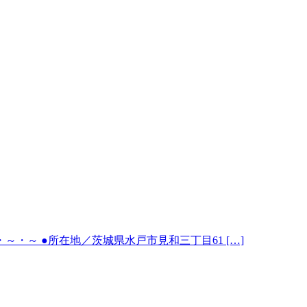
・～ ●所在地／茨城県水戸市見和三丁目61 […]